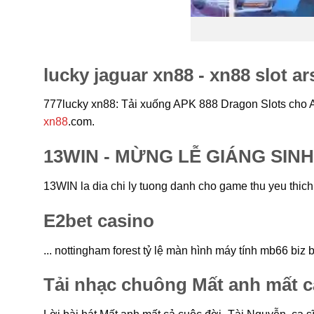
lucky jaguar xn88 - xn88 slot arse
777lucky xn88: Tải xuống APK 888 Dragon Slots cho 
xn88
.com.
13WIN - MỪNG LỄ GIÁNG SIN
13WIN la dia chi ly tuong danh cho game thu yeu thich c
E2bet casino
... nottingham forest tỷ lệ màn hình máy tính mb66 biz 
Tải nhạc chuông Mất anh mất c