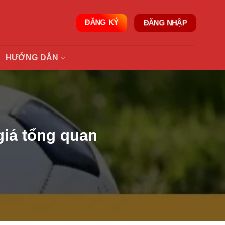
ĐĂNG KÝ
ĐĂNG NHẬP
HƯỚNG DẪN
giá tổng quan