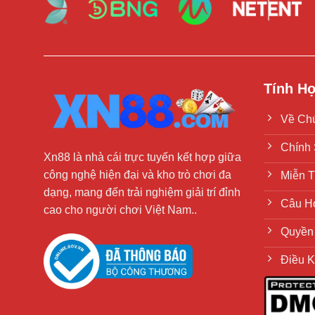
Tính H
Về Chú
Chính 
Xn88 là nhà cái trực tuyến kết hợp giữa
công nghệ hiện đại và kho trò chơi đa
Miễn T
dạng, mang đến trải nghiệm giải trí đỉnh
Câu H
cao cho người chơi Việt Nam..
Quyền 
Điều 