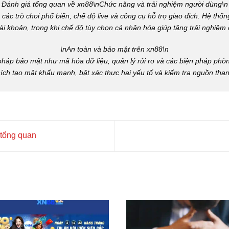
Đánh giá tổng quan về xn88\n
Chức năng và trải nghiệm người dùng
\n
 các trò chơi phổ biến, chế độ live và công cụ hỗ trợ giao dịch. Hệ thố
ài khoản, trong khi chế độ tùy chọn cá nhân hóa giúp tăng trải nghiệm
\n
An toàn và bảo mật trên xn88
\n
háp bảo mật như mã hóa dữ liệu, quản lý rủi ro và các biện pháp phò
ch tạo mật khẩu mạnh, bật xác thực hai yếu tố và kiểm tra nguồn tha
 tổng quan