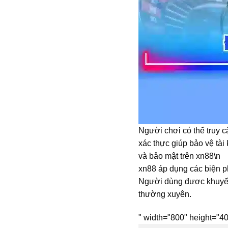
Người chơi có thể truy c
xác thực giúp bảo vệ tài
và bảo mật trên xn88
\n
xn88 áp dụng các biện p
Người dùng được khuyến 
thường xuyên.
" width="800" height="4