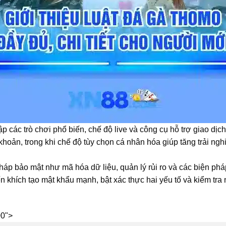
ập các trò chơi phổ biến, chế độ live và công cụ hỗ trợ giao dịc
 khoản, trong khi chế độ tùy chọn cá nhân hóa giúp tăng trải ng
háp bảo mật như mã hóa dữ liệu, quản lý rủi ro và các biện ph
khích tạo mật khẩu mạnh, bật xác thực hai yếu tố và kiểm tra
00">