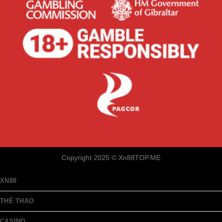
Copyright 2025 ©
Xn88TOP.ME
XN88
THỂ THAO
CASINO