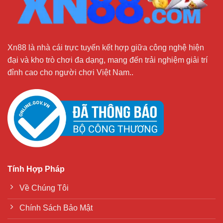
Xn88 là nhà cái trực tuyến kết hợp giữa công nghệ hiện
đại và kho trò chơi đa dạng, mang đến trải nghiệm giải trí
đỉnh cao cho người chơi Việt Nam..
Tính Hợp Pháp
Về Chúng Tôi
Chính Sách Bảo Mật