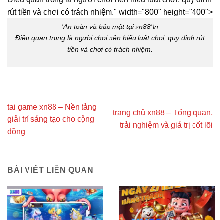
rút tiền và chơi có trách nhiệm.
" width="800" height="400">
'An toàn và bảo mật tại xn88'\n
Điều quan trọng là người chơi nên hiểu luật chơi, quy định rút
tiền và chơi có trách nhiệm.
tai game xn88 – Nền tảng
trang chủ xn88 – Tổng quan,
giải trí sáng tạo cho cộng
trải nghiệm và giá trị cốt lõi
đồng
BÀI VIẾT LIÊN QUAN