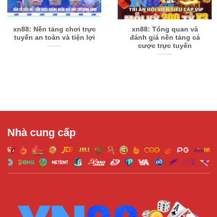
xn88: Nền tảng chơi trực
xn88: Tổng quan và
tuyến an toàn và tiện lợi
đánh giá nền tảng cá
cược trực tuyến
Nhà cung cấp